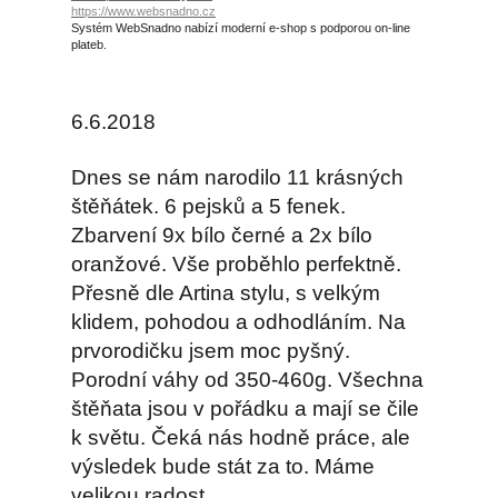
https://www.websnadno.cz
Systém WebSnadno nabízí moderní e-shop s podporou on-line
plateb.
6.6.2018
Dnes se nám narodilo 11 krásných
štěňátek. 6 pejsků a 5 fenek.
Zbarvení 9x bílo černé a 2x bílo
oranžové. Vše proběhlo perfektně.
Přesně dle Artina stylu, s velkým
klidem, pohodou a odhodláním. Na
prvorodičku jsem moc pyšný.
Porodní váhy od 350-460g. Všechna
štěňata jsou v pořádku a mají se čile
k světu. Čeká nás hodně práce, ale
výsledek bude stát za to. Máme
velikou radost.