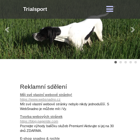
Trialsport
Reklamní sdělení
Měj své vlastní webové stránky!
https://www.websnadno.cz
Mít své vlastní webové stránky nebylo nikdy jednodušší. S
WebSnadno je můžete mít i Vy.
Tvorba webových stránek
https://blog.pageride.com
Poznejte výhody balíčku služeb Premium! Aktivujte si jej na 30
dnů ZDARMA.
E-shop snadno & rychle